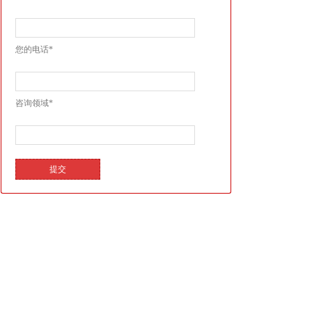
您的电话*
咨询领域*
提交
首页
关于我们
服务项目
新闻资讯
联系我们
>>
上海质腾信息科技有限公司
地址：​上海市浦东新区浙桥路277号碧云国际3号楼3201室
邮编：200120