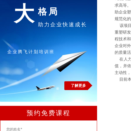
大
求高等
格局
助企业
规范化的
助力企业快速成长
该项目
重塑研
程技术
企业对外
企业腾飞计划培训班
的质量活
在人力
值，并依
主动性，
目前本
了解更多
预约免费课程
您的姓名*